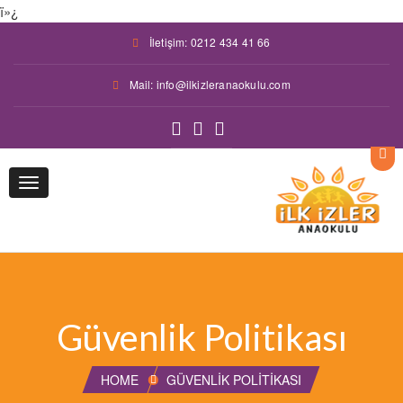
ï»¿
İletişim: 0212 434 41 66
Mail: info@ilkizleranaokulu.com
Toggle
navigation
Güvenlik Politikası
HOME
GÜVENLIK POLITIKASI