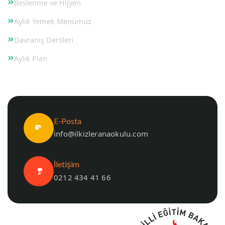
Beslenme ve Hijyen
Aylık Yemek Menümüz
Davranış Dersleri
Aylık Plan
E-Posta
info@ilkizleranaokulu.com
İletişim
0212 434 41 66