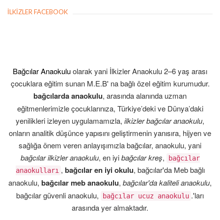
İLKIZLER FACEBOOK
Bağcılar Anaokulu
olarak yani İlkizler Anaokulu 2–6 yaş arası
çocuklara eğitim sunan M.E.B' na bağlı özel eğitim kurumudur.
bağcılarda anaokulu
, arasında alanında uzman
eğitmenlerimizle çocuklarınıza, Türkiye’deki ve Dünya’daki
yenilikleri izleyen uygulamamızla,
ilkizler bağcılar anaokulu
,
onların analitik düşünce yapısını geliştirmenin yanısıra, hijyen ve
sağlığa önem veren anlayışımızla bağcılar, anaokulu, yani
bağcılar ilkizler anaokulu
, en iyi
bağcılar kreş
,
bağcılar
,
bağcılar en iyi okulu
, bağcılar'da Meb bağlı
anaokulları
anaokulu,
bağcılar meb anaokulu
,
bağcılar'da kaliteli anaokulu
,
bağcılar güvenli anaokulu,
.'ları
bağcılar ucuz anaokulu
arasında yer almaktadır.