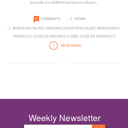
konuda siz velilerin kurtarıcısı oluyor...
0
COMMENTS
ADMIN
BAĞCILAR KALITELI ANAOKULU'NUN NITELIKLERI
,
BAĞCILARDA
ANAOKULU
,
ILKIZLER ANAOKULU
,
ÖZEL İLKIZLER ANAOKULU
READ MORE
Weekly Newsletter