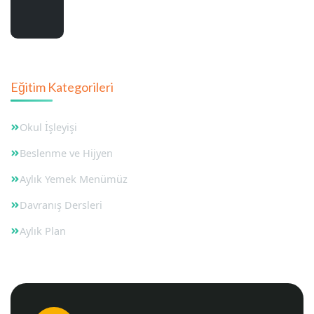
Bağcılar Devlet Anaokulları
Eğitim Kategorileri
Okul İşleyişi
Beslenme ve Hijyen
Aylık Yemek Menümüz
Davranış Dersleri
Aylık Plan