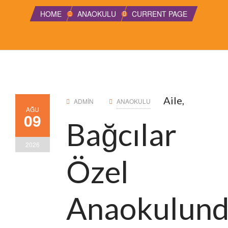
HOME
ANAOKULU
CURRENT PAGE
Aile,
ADMIN
ANAOKULU
AĞU
09
Bağcılar
2026
Özel
Anaokulun