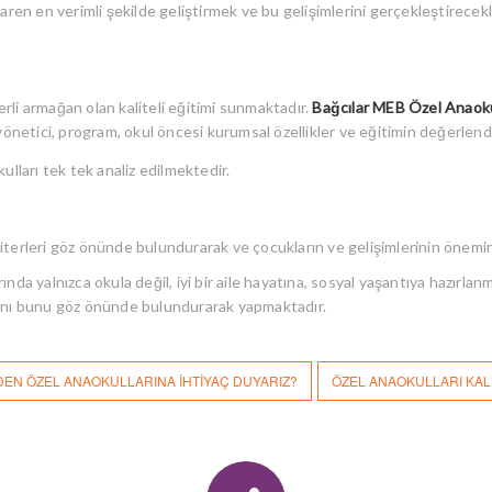
aren en verimli şekilde geliştirmek ve bu gelişimlerini gerçekleştirecekl
rli armağan olan kaliteli eğitimi sunmaktadır.
Bağcılar MEB Özel Anaoku
-yönetici, program, okul öncesi kurumsal özellikler ve eğitimin değerlen
ulları tek tek analiz edilmektedir.
terleri göz önünde bulundurarak ve çocukların ve gelişimlerinin önemini
nda yalnızca okula değil, iyi bir aile hayatına, sosyal yaşantıya hazırla
ını bunu göz önünde bulundurarak yapmaktadır.
EN ÖZEL ANAOKULLARINA İHTIYAÇ DUYARIZ?
ÖZEL ANAOKULLARI KAL