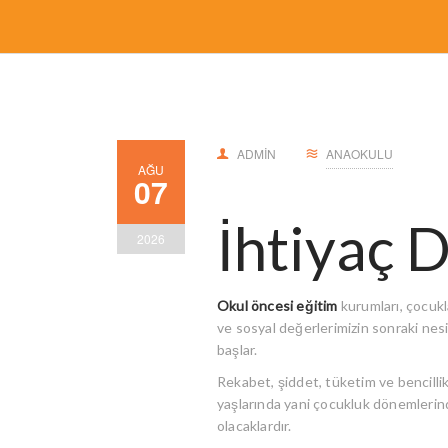
ADMIN
ANAOKULU
AĞU
07
İhtiyaç 
2026
Okul öncesi eğitim
kurumları, çocukl
ve sosyal değerlerimizin sonraki ne
başlar.
Rekabet, şiddet, tüketim ve bencilli
yaşlarında yani çocukluk dönemlerin
olacaklardır.