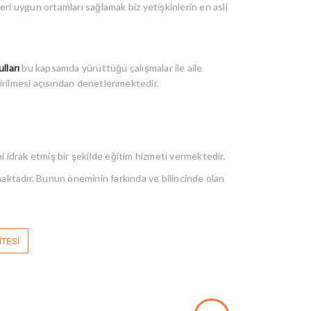
eri uygun ortamları sağlamak biz yetişkinlerin en asli
lları
bu kapsamda yürüttüğü çalışmalar ile aile
dirilmesi açısından denetlenmektedir.
 idrak etmiş bir şekilde eğitim hizmeti vermektedir.
nmaktadır. Bunun öneminin farkında ve bilincinde olan
ITESI