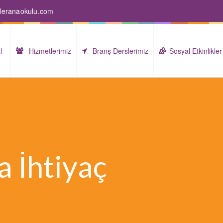
izleranaokulu.com
l
Hizmetlerimiz
Branş Derslerimiz
Sosyal Etkinlikler
a İhtiyaç