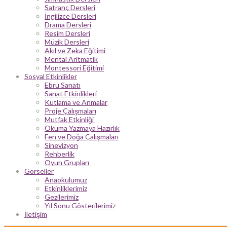
Satranç Dersleri
İngilizce Dersleri
Drama Dersleri
Resim Dersleri
Müzik Dersleri
Akıl ve Zeka Eğitimi
Mental Aritmatik
Montessori Eğitimi
Sosyal Etkinlikler
Ebru Sanatı
Sanat Etkinlikleri
Kutlama ve Anmalar
Proje Çalışmaları
Mutfak Etkinliği
Okuma Yazmaya Hazırlık
Fen ve Doğa Çalışmaları
Sinevizyon
Rehberlik
Oyun Grupları
Görseller
Anaokulumuz
Etkinliklerimiz
Gezilerimiz
Yıl Sonu Gösterilerimiz
İletişim