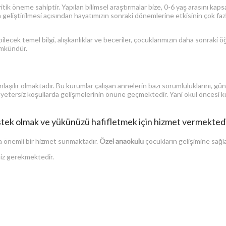
kritik öneme sahiptir. Yapılan bilimsel araştırmalar bize, 0-6 yaş arasını kap
arın geliştirilmesi açısından hayatımızın sonraki dönemlerine etkisinin çok 
lecek temel bilgi, alışkanlıklar ve beceriler, çocuklarımızın daha sonraki ö
ümkündür.
şılır olmaktadır. Bu kurumlar çalışan annelerin bazı sorumluluklarını, günü
n yetersiz koşullarda gelişmelerinin önüne geçmektedir. Yani okul öncesi
stek olmak ve yükünüzü hafifletmek için hizmet vermektedi
a önemli bir hizmet sunmaktadır.
Özel anaokulu
çocukların gelişimine sağlad
niz gerekmektedir.