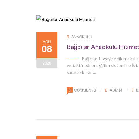
ANAOKULU
AĞU
08
Bağcılar Anaokulu Hizmet
Bağcılar tavsiye edilen okulla
2026
ve taktir edilen eğitim sistemi ile İs
sadece bir an...
0
COMMENTS
ADMIN
B