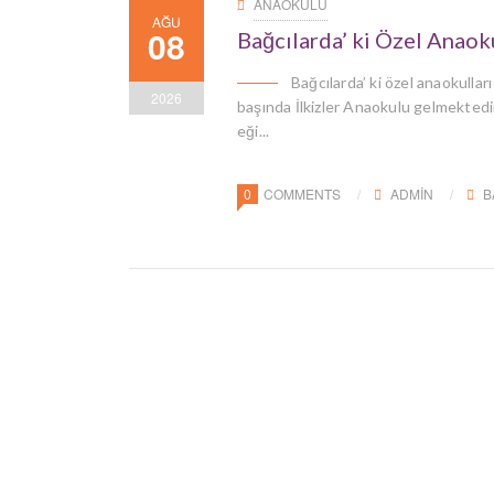
ANAOKULU
AĞU
08
Bağcılarda’ ki Özel Anaoku
Bağcılarda’ ki özel anaokullar
2026
başında İlkizler Anaokulu gelmektedir
eği...
0
COMMENTS
ADMIN
B