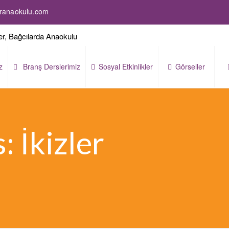
leranaokulu.com
z
Branş Derslerimiz
Sosyal Etkinlikler
Görseller
: İkizler