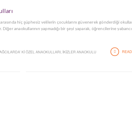
lları
ı arasında hiç şüphesiz velilerin çocuklarını güvenerek gönderdiği okulla
. Diğer anaokullarının yapmadığı bir şeyi yaparak, öğrencilerine yabancı 
READ
AĞCILARDA’ KI ÖZEL ANAOKULLARI
,
İKIZLER ANAOKULU