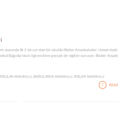
i
rın arasında ilk 3 de yer alan bir okulda İlkizler Anaokuludur. Uzman kad
tanbul Bağcılar’da ki öğrencilere gerçek bir eğitim sunuyor. İlkizler Anaok
AĞCILAR ANAOKULU
,
BAĞCILARDA ANAOKULU
,
İKIZLER ANAOKULU
READ