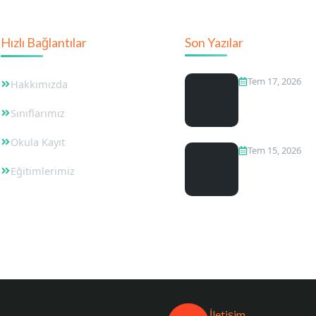
Hızlı Bağlantılar
Son Yazılar
Tem 17, 2026
Hakkımızda
Bağcılar Anaok
Sınıflarımız
Arasındaki Zir
Okula Kayıt
Tem 15, 2026
Bağcılar Devle
Eğitimlerimiz
Anaokulları
İletişim