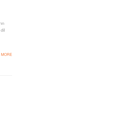
rın
dil
 MORE