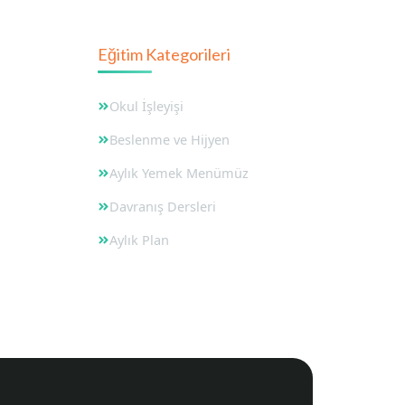
Eğitim Kategorileri
Okul İşleyişi
ulları
Beslenme ve Hijyen
ve İsim
Aylık Yemek Menümüz
Davranış Dersleri
t
Aylık Plan