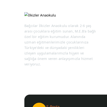
Bağcılar İlkizler Anaokulu olarak 2-6 yaş
arası çocuklara eğitim sunan, M.E.B'a bağlı
özel bir eğitim kurumudur. Alanında
uzman eğitmenlerimizle çocuklarınıza
Türkiye'deki ve dünyadaki yenilikleri
izleyen uygulamalarımızla hijyen ve
sağlığa önem veren anlayışımızla hizmet
veriyoruz.
E-Posta