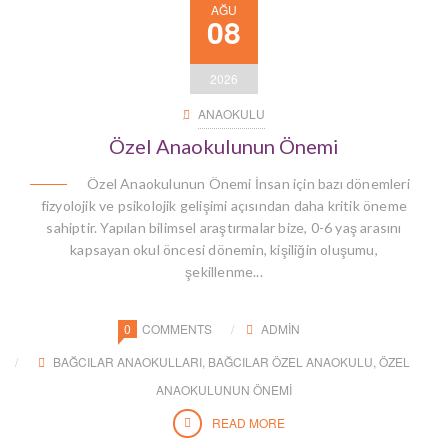
AĞU
08
2026
ANAOKULU
Özel Anaokulunun Önemi
Özel Anaokulunun Önemi İnsan için bazı dönemleri
fizyolojik ve psikolojik gelişimi açısından daha kritik öneme
sahiptir. Yapılan bilimsel araştırmalar bize, 0-6 yaş arasını
kapsayan okul öncesi dönemin, kişiliğin oluşumu,
şekillenme...
0
COMMENTS
ADMIN
BAĞCILAR ANAOKULLARI
,
BAĞCILAR ÖZEL ANAOKULU
,
ÖZEL
ANAOKULUNUN ÖNEMI
READ MORE