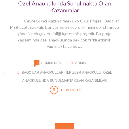
Özel Anaokulunda Sunulmakta Olan
Kazanımlar
Çevre Bilinci Kazandırmak Eko Okul Projesi, Bağcılar
MEB özel anaokulu bünyesinden çevre bilincini geliştirmeye
yönelik pek çok etkinliği içeren bir projedir. Bu proje
kapsamında özel anaokulunda pek çok farklı etkinlik
yapılmakta ve böy...
0
COMMENTS
ADMIN
BAĞCILAR ANAOKULLARI
,
ILKIZLER ANAOKULU
,
ÖZEL
ANAOKULUNDA SUNULMAKTA OLAN KAZANIMLAR
READ MORE