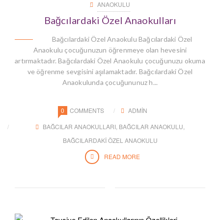
ANAOKULU
Bağcılardaki Özel Anaokulları
Bağcılardaki Özel Anaokulu Bağcılardaki Özel
Anaokulu çocuğunuzun öğrenmeye olan hevesini
artırmaktadır. Bağcılardaki Özel Anaokulu çocuğunuzu okuma
ve öğrenme sevgisini aşılamaktadır. Bağcılardaki Özel
Anaokulunda çocuğununuz h...
0
COMMENTS
ADMIN
BAĞCILAR ANAOKULLARI
,
BAĞCILAR ANAOKULU
,
BAĞCILARDAKI ÖZEL ANAOKULU
READ MORE