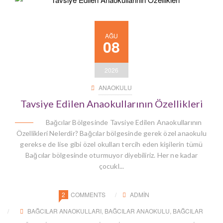
AĞU
08
2026
ANAOKULU
Tavsiye Edilen Anaokullarının Özellikleri
Bağcılar Bölgesinde Tavsiye Edilen Anaokullarının
Özellikleri Nelerdir? Bağcılar bölgesinde gerek özel anaokulu
gerekse de lise gibi özel okulları tercih eden kişilerin tümü
Bağcılar bölgesinde oturmuyor diyebiliriz. Her ne kadar
çocukl...
2
COMMENTS
ADMIN
BAĞCILAR ANAOKULLARI
,
BAĞCILAR ANAOKULU
,
BAĞCILAR