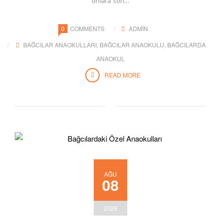
onlara son...
0
COMMENTS
ADMIN
BAĞCILAR ANAOKULLARI
,
BAĞCILAR ANAOKULU
,
BAĞCILARDA
ANAOKUL
READ MORE
AĞU
08
2026