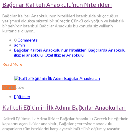
Bağcılar Kaliteli Anaokulu’nun Nitelikleri
Bağcılar Kaliteli Anaokulu’nun Nitelikleri İstanbul’da bir çocuğun
yetişmesi oldukça sıkıntılı bir süreçtir. Çünkü çok yoğun ve kalabalık
bir şehirdir İstanbul. Bağcılar Anaokulu bu konuda siz velilerin
kurtarıcısı oluyor...
0
Comments
admin
Bağcılar Kaliteli Anaokulu'nun Nitelikleri
,
Bağcılarda Anaokulu
,
ilkizler anaokulu
,
Özel İlkizler Anaokulu
Read More
Ağu
07
2026
Eğitimler
Kaliteli Eğitimin İlk Adımı Bağcılar Anaokulları
Kaliteli Eğitimin İlk Adımı İlkizler Bağcılar Anaokulu Gerçek bir eğitimin
kapılarını açan İlkizler anaokulu, Bağcılar çevresinde anaokulu
arayanların tüm isteklerini karşılayacak kaliteli bir eğitim yuvasıdır.