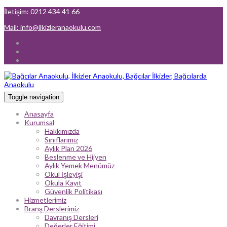
İletişim: 0212 434 41 66
Mail: info@ilkizleranaokulu.com
Toggle navigation
Anasayfa
Kurumsal
Hakkımızda
Sınıflarımız
Aylık Plan 2026
Beslenme ve Hijyen
Aylık Yemek Menümüz
Okul İşleyişi
Okula Kayıt
Güvenlik Politikası
Hizmetlerimiz
Branş Derslerimiz
Davranış Dersleri
Değerler Eğitimi