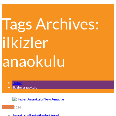
Tags Archives:
ilkizler
anaokulu
Home
ilkizler anaokulu
Ağu
07
2026
Anaokulu
Blog
Eğitimler
Genel