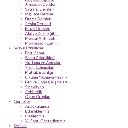
Jimnastik Dersleri
Satranç Dersleri
İngilizce Dersleri
Drama Dersleri
Resim Dersleri
Müzik Dersleri
Akıl ve Zeka Eğitimi
Mental Aritmatik
Montessori Eğitimi
Sosyal Etkinlikler
Ebru Sanatı
Sanat Etkinlikleri
Kutlama ve Anmalar
Proje Çalışmaları
Mutfak Etkinliği
Okuma Yazmaya Hazırlık
Fen ve Doğa Çalışmaları
Sinevizyon
Rehberlik
Oyun Grupları
Görseller
Anaokulumuz
Etkinliklerimiz
Gezilerimiz
Yıl Sonu Gösterilerimiz
İletişim