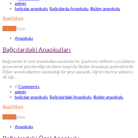
admin
bağcılar anaokulu
,
Bağcılarda Anaokulu
,
ilkizler anaokulu
Read More
Ağu
07
2026
Anaokulu
Bağcılardaki Anaokulları
Bağcılarda’ ki özel anaokulları arasında hiç şüphesiz velilerin çocuklarını
güvenerek gönderdiği okulların başında İlkizler Anaokulu gelmektedir.
Diğer anaokullarının yapmadığı bir şeyi yaparak, öğrencilerine yabancı
dil eği...
0
Comments
admin
bağcılar anaokulu
,
Bağcılardaki Anaokulu
,
ilkizler anaokulu
Read More
Ağu
07
2026
Anaokulu
Bağcılardaki Özel Anaokulu