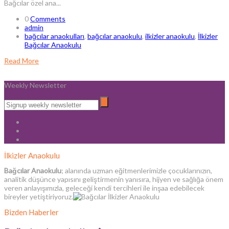
Bağcılar özel ana...
0
Comments
admin
bağcılar anaokulları
,
bağcılar anaokulu
,
ilkizler anaokulu
,
İlkizler
Bağcılar Anaokulu
Read More
Weekly Newsletter
İlkizler Anaokulu
Bağcılar Anaokulu
; alanında uzman eğitmenlerimizle çocuklarınızın,
analitik düşünce yapısını geliştirmenin yanısıra, hijyen ve sağlığa önem
veren anlayışımızla, geleceği kendi tercihleri ile inşaa edebilecek
bireyler yetiştiriyoruz.
Bizden Haberler