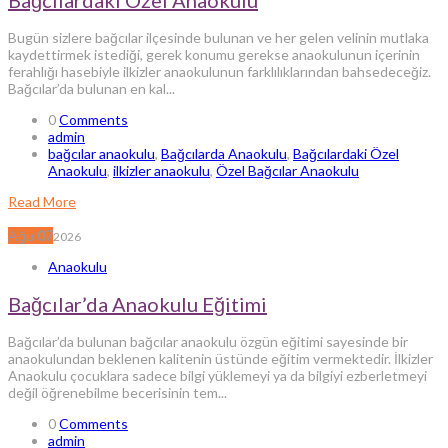
Bugün sizlere bağcılar ilçesinde bulunan ve her gelen velinin mutlaka
kaydettirmek istediği, gerek konumu gerekse anaokulunun içerinin
ferahlığı hasebiyle ilkizler anaokulunun farklılıklarından bahsedeceğiz.
Bağcılar’da bulunan en kal...
0
Comments
admin
bağcılar anaokulu
,
Bağcılarda Anaokulu
,
Bağcılardaki Özel
Anaokulu
,
ilkizler anaokulu
,
Özel Bağcılar Anaokulu
Read More
Ağu
07
2026
Anaokulu
Bağcılar’da Anaokulu Eğitimi
Bağcılar’da bulunan bağcılar anaokulu özgün eğitimi sayesinde bir
anaokulundan beklenen kalitenin üstünde eğitim vermektedir. İlkizler
Anaokulu çocuklara sadece bilgi yüklemeyi ya da bilgiyi ezberletmeyi
değil öğrenebilme becerisinin tem...
0
Comments
admin