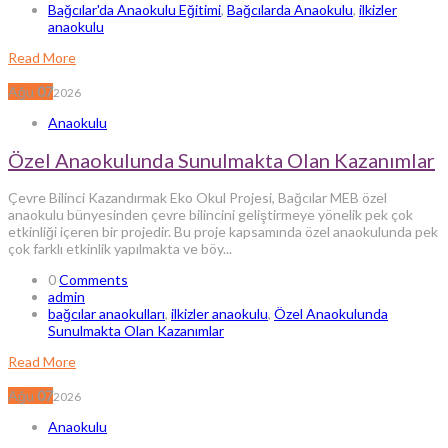
Bağcılar'da Anaokulu Eğitimi
,
Bağcılarda Anaokulu
,
ilkizler
anaokulu
Read More
Ağu
07
2026
Anaokulu
Özel Anaokulunda Sunulmakta Olan Kazanımlar
Çevre Bilinci Kazandırmak Eko Okul Projesi, Bağcılar MEB özel
anaokulu bünyesinden çevre bilincini geliştirmeye yönelik pek çok
etkinliği içeren bir projedir. Bu proje kapsamında özel anaokulunda pek
çok farklı etkinlik yapılmakta ve böy...
0
Comments
admin
bağcılar anaokulları
,
ilkizler anaokulu
,
Özel Anaokulunda
Sunulmakta Olan Kazanımlar
Read More
Ağu
07
2026
Anaokulu