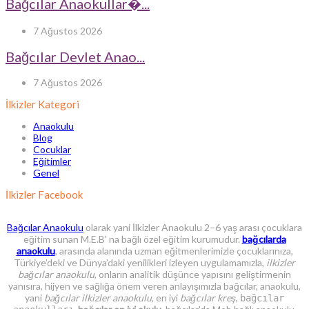
Bağcılar Anaokullar�...
7 Ağustos 2026
Bağcılar Devlet Anao...
7 Ağustos 2026
İlkizler Kategori
Anaokulu
Blog
Cocuklar
Eğitimler
Genel
İlkizler Facebook
Bağcılar Anaokulu
olarak yani İlkizler Anaokulu 2–6 yaş arası çocuklara
eğitim sunan M.E.B' na bağlı özel eğitim kurumudur.
bağcılarda
anaokulu
, arasında alanında uzman eğitmenlerimizle çocuklarınıza,
Türkiye’deki ve Dünya’daki yenilikleri izleyen uygulamamızla,
ilkizler
bağcılar anaokulu
, onların analitik düşünce yapısını geliştirmenin
yanısıra, hijyen ve sağlığa önem veren anlayışımızla bağcılar, anaokulu,
yani
bağcılar ilkizler anaokulu
, en iyi
bağcılar kreş
,
bağcılar