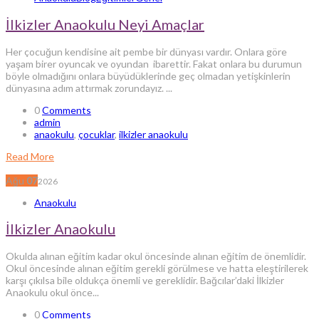
İlkizler Anaokulu Neyi Amaçlar
Her çocuğun kendisine ait pembe bir dünyası vardır. Onlara göre
yaşam birer oyuncak ve oyundan ibarettir. Fakat onlara bu durumun
böyle olmadığını onlara büyüdüklerinde geç olmadan yetişkinlerin
dünyasına adım attırmak zorundayız. ...
0
Comments
admin
anaokulu
,
çocuklar
,
ilkizler anaokulu
Read More
Ağu
07
2026
Anaokulu
İlkizler Anaokulu
Okulda alınan eğitim kadar okul öncesinde alınan eğitim de önemlidir.
Okul öncesinde alınan eğitim gerekli görülmese ve hatta eleştirilerek
karşı çıkılsa bile oldukça önemli ve gereklidir. Bağcılar’daki İlkizler
Anaokulu okul önce...
0
Comments